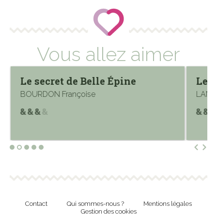
Vous allez aimer
Le secret de Belle Épine
Le 
BOURDON Françoise
LANCA
Contact
Qui sommes-nous ?
Mentions légales
Gestion des cookies