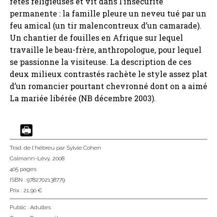
fêtes religieuses et vit dans l’insécurité
permanente : la famille pleure un neveu tué par un
feu amical (un tir malencontreux d’un camarade).
Un chantier de fouilles en Afrique sur lequel
travaille le beau-frère, anthropologue, pour lequel
se passionne la visiteuse. La description de ces
deux milieux contrastés rachète le style assez plat
d’un romancier pourtant chevronné dont on a aimé
La mariée libérée (NB décembre 2003).
Trad. de l'hébreu
par Sylvie Cohen
Calmann-Lévy
, 2008
405 pages
ISBN : 9782702138779
Prix : 21,90 €
Public :
Adultes