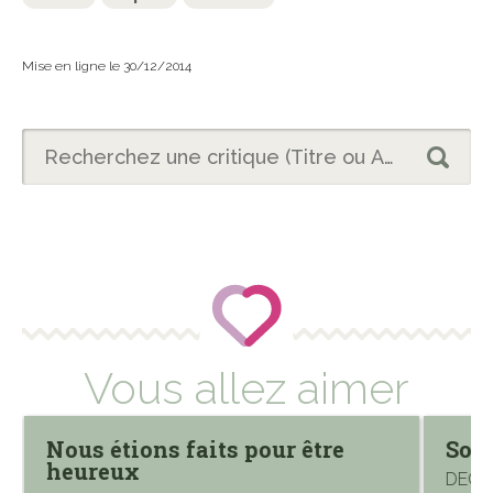
Mise en ligne le 30/12/2014
Vous allez aimer
Nous étions faits pour être
Soud
heureux
DECOI