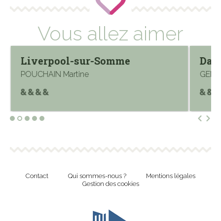
Vous allez aimer
Liverpool-sur-Somme
Dans
POUCHAIN Martine
GEND
Contact
Qui sommes-nous ?
Mentions légales
Gestion des cookies