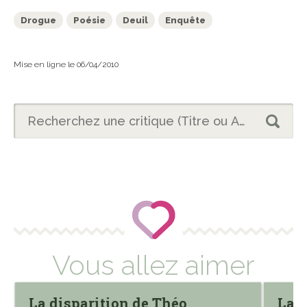
Drogue
Poésie
Deuil
Enquête
Mise en ligne le 06/04/2010
Vous allez aimer
La disparition de Théo
La f