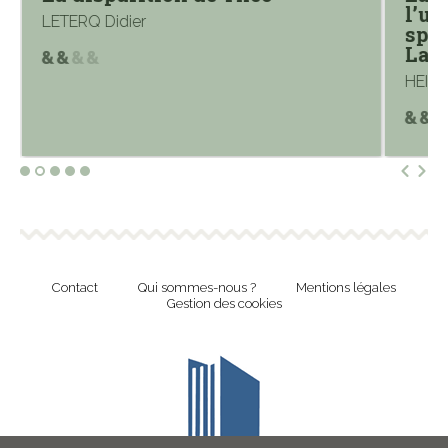
l’un
LETERQ Didier
spec
Lara
HEINR
Contact
Qui sommes-nous ?
Mentions légales
Gestion des cookies