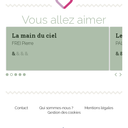
Vous allez aimer
La main du ciel
Le d
FREI Pierre
PALME
Contact
Qui sommes-nous ?
Mentions légales
Gestion des cookies