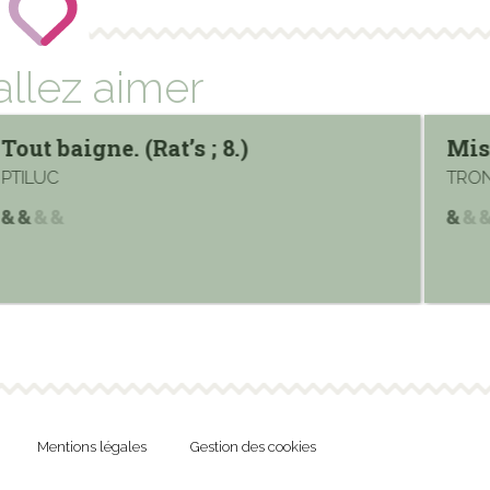
allez aimer
Tout baigne. (Rat’s ; 8.)
Mist
PTILUC
TRON
Mentions légales
Gestion des cookies