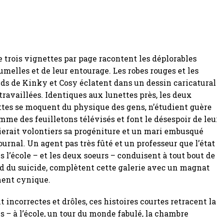
de trois vignettes par page racontent les déplorables
jumelles et de leur entourage. Les robes rouges et les
s de Kinky et Cosy éclatent dans un dessin caricatural
travaillées. Identiques aux lunettes près, les deux
ottes se moquent du physique des gens, n’étudient guère
mme des feuilletons télévisés et font le désespoir de leu
ierait volontiers sa progéniture et un mari embusqué
ournal. Un agent pas très fûté et un professeur que l’état
s l’école – et les deux soeurs – conduisent à tout bout de
d du suicide, complètent cette galerie avec un magnat
ment cynique.
 incorrectes et drôles, ces histoires courtes retracent la
s – à l’école, un tour du monde fabulé, la chambre