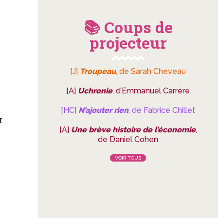
📚 Coups de
projecteur
[J]
Troupeau
, de Sarah Cheveau
[A]
Uchronie
, d’Emmanuel Carrère
[HC]
N’ajouter rien
, de Fabrice Chillet
r
[A]
Une brève histoire de l’économie
,
de Daniel Cohen
VOIR TOUS