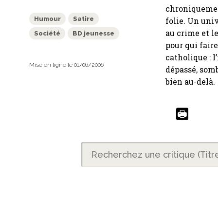
chroniquement
Humour
Satire
folie. Un uni
au crime et l
Société
BD jeunesse
pour qui fair
catholique : l
Mise en ligne le 01/06/2006
dépassé, somb
bien au-delà.