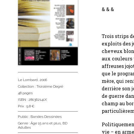
& & &
Trois strips 
exploits des 
cheveux blond
aux couleurs 
affreuses joj
que le progra
mère, qui ren
Le Lombard
, 2006
Collection :
Troisième Degré
derrière son j
48 pages
de guerre dan
ISBN : 280362141X
champ au bor
Prix : 9,8 €
particulière
Public :
Bandes Dessinées
Politiquement
Genre :
Âge 15 ans et plus
,
BD
Adultes
vie – en arme