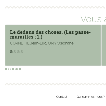
Vous 
Le dedans des choses. (Les passe-
murailles ; 1.)
CORNETTE Jean-Luc, OIRY Stéphane
Contact
Qui sommes-nous ?