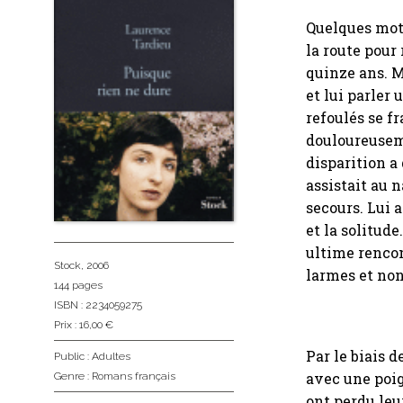
Quelques mot
la route pour
quinze ans. M
et lui parler 
refoulés se f
douloureuseme
disparition a
assistait au 
secours. Lui a
et la solitud
ultime rencon
Stock
, 2006
larmes et non
144 pages
ISBN : 2234059275
Prix : 16,00 €
Par le biais 
Public :
Adultes
avec une poig
Genre :
Romans français
ont perdu leu