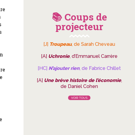
dre
📚 Coups de
s
projecteur
s
s
[J]
Troupeau
, de Sarah Cheveau
un
[A]
Uchronie
, d’Emmanuel Carrère
[HC]
N’ajouter rien
, de Fabrice Chillet
ure
te
[A]
Une brève histoire de l’économie
,
de Daniel Cohen
VOIR TOUS
e