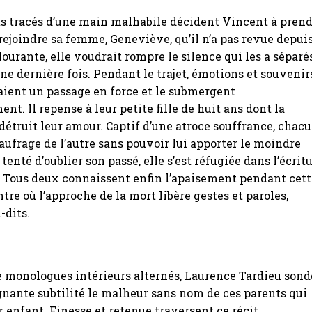
s tracés d’une main malhabile décident Vincent à pren
 rejoindre sa femme, Geneviève, qu’il n’a pas revue depui
ourante, elle voudrait rompre le silence qui les a séparé
une dernière fois. Pendant le trajet, émotions et souvenir
raient un passage en force et le submergent
nt. Il repense à leur petite fille de huit ans dont la
 détruit leur amour. Captif d’une atroce souffrance, chac
naufrage de l’autre sans pouvoir lui apporter le moindre
 tenté d’oublier son passé, elle s’est réfugiée dans l’écrit
e. Tous deux connaissent enfin l’apaisement pendant cet
tre où l’approche de la mort libère gestes et paroles,
-dits.
de monologues intérieurs alternés, Laurence Tardieu sond
nante subtilité le malheur sans nom de ces parents qui
r enfant. Finesse et retenue traversent ce récit