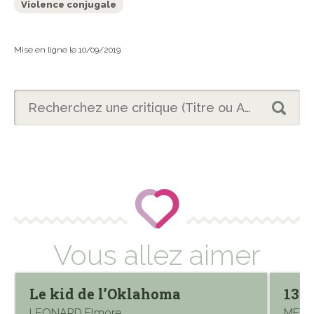
Violence conjugale
Mise en ligne le 10/09/2019
Vous allez aimer
Le kid de l’Oklahoma
13 h
LEONARD Elmore
MEYE