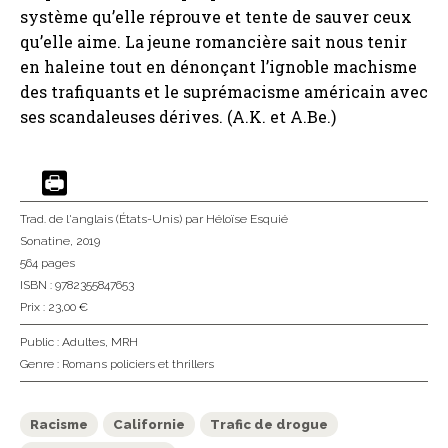
système qu’elle réprouve et tente de sauver ceux
qu’elle aime. La jeune romancière sait nous tenir
en haleine tout en dénonçant l’ignoble machisme
des trafiquants et le suprémacisme américain avec
ses scandaleuses dérives. (A.K. et A.Be.)
Trad. de l'anglais (États-Unis)
par Héloïse Esquié
Sonatine
, 2019
564 pages
ISBN : 9782355847653
Prix : 23,00 €
Public :
Adultes
,
MRH
Genre :
Romans policiers et thrillers
Racisme
Californie
Trafic de drogue