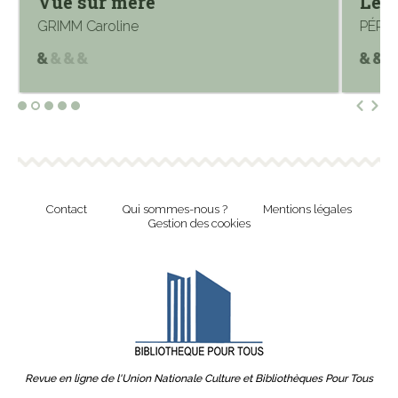
Vue sur mère
Le s
GRIMM Caroline
PÉROL
Contact
Qui sommes-nous ?
Mentions légales
Gestion des cookies
Revue en ligne de l'Union Nationale Culture et Bibliothèques Pour Tous