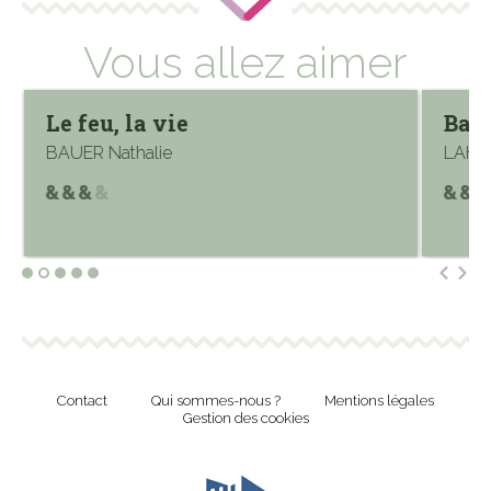
Vous allez aimer
Le feu, la vie
Bain
BAUER Nathalie
LAHEN
Contact
Qui sommes-nous ?
Mentions légales
Gestion des cookies