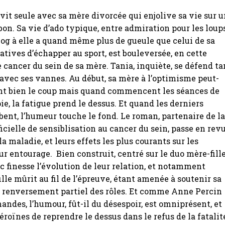
, vit seule avec sa mère divorcée qui enjolive sa vie sur 
bon. Sa vie d’ado typique, entre admiration pour les loup
log à elle a quand même plus de gueule que celui de sa
tatives d’échapper au sport, est bouleversée, en cette
le cancer du sein de sa mère. Tania, inquiète, se défend ta
avec ses vannes. Au début, sa mère à l’optimisme peut-
ent bien le coup mais quand commencent les séances de
e, la fatigue prend le dessus. Et quand les derniers
nt, l’humeur touche le fond. Le roman, partenaire de l
cielle de sensiblisation au cancer du sein, passe en rev
la maladie, et leurs effets les plus courants sur les
ur entourage. Bien construit, centré sur le duo mère-fille
c finesse l’évolution de leur relation, et notamment
lle mûrit au fil de l’épreuve, étant amenée à soutenir sa
 renversement partiel des rôles. Et comme Anne Percin
ndes, l’humour, fût-il du désespoir, est omniprésent, et
roïnes de reprendre le dessus dans le refus de la fatalit