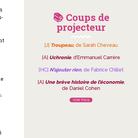
un
📚 Coups de
s-
projecteur
nt
[J]
Troupeau
, de Sarah Cheveau
[A]
Uchronie
, d’Emmanuel Carrère
[HC]
N’ajouter rien
, de Fabrice Chillet
a
ue
[A]
Une brève histoire de l’économie
,
de Daniel Cohen
,
VOIR TOUS
é