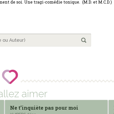
ment de soi. Une tragi-comédie tonique. (M.D. et M.C.D.)
allez aimer
Ne t’inquiète pas pour moi
Met