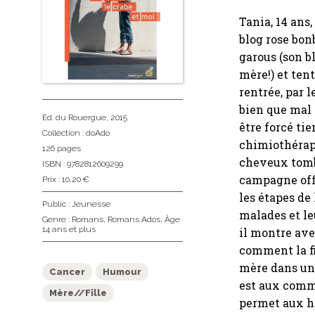
Tania, 14 ans
blog rose bon
garous (son b
mère!) et ten
rentrée, par 
bien que mal 
Ed. du Rouergue
, 2015
être forcé ti
Collection :
doAdo
chimiothérapi
126 pages
cheveux tombe
ISBN : 9782812609299
campagne offi
Prix : 10,20 €
les étapes de 
Public :
Jeunesse
malades et le
Genre :
Romans
,
Romans Ados
,
Âge
14 ans et plus
il montre ave
comment la fi
mère dans un
Cancer
Humour
est aux comma
Mère//Fille
permet aux hé