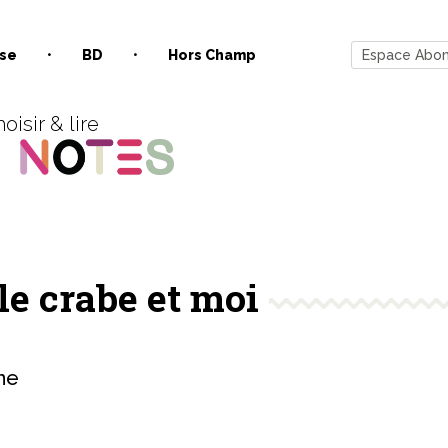
se
BD
Hors Champ
Espace Abo
oisir & lire
le crabe et moi
ne