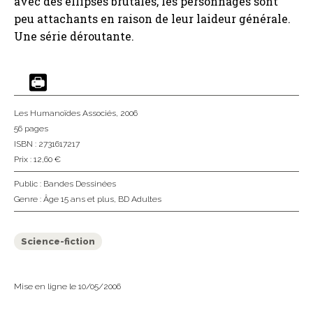
avec des ellipses brutales, les personnages sont
peu attachants en raison de leur laideur générale.
Une série déroutante.
Les Humanoïdes Associés
, 2006
56 pages
ISBN : 2731617217
Prix : 12,60 €
Public :
Bandes Dessinées
Genre :
Âge 15 ans et plus
,
BD Adultes
Science-fiction
Mise en ligne le 10/05/2006