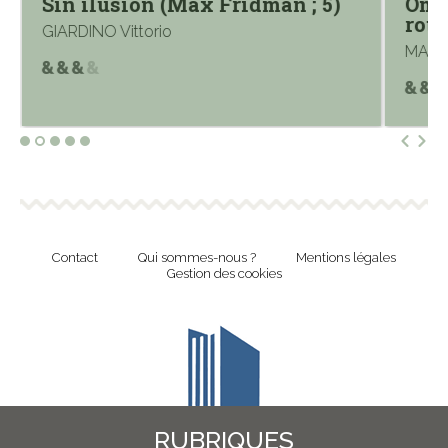
Sin ilusion (Max Fridman ; 5)
Ombr
roug
GIARDINO Vittorio
MAKYO
Contact
Qui sommes-nous ?
Mentions légales
Gestion des cookies
RUBRIQUES