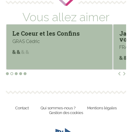
Vous allez aimer
Le Coeur et les Confins
Jama
voy
GRAS Cédric
FRAN
Contact
Qui sommes-nous ?
Mentions légales
Gestion des cookies