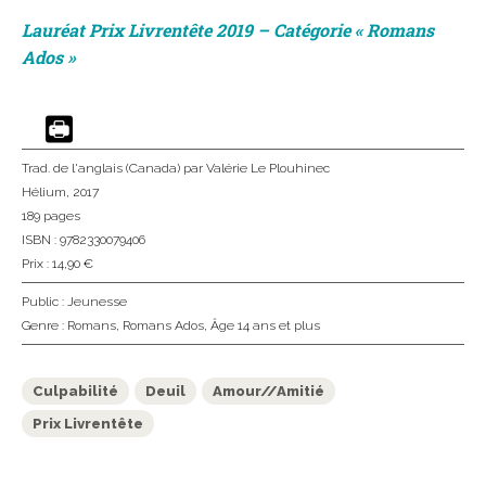
Lauréat Prix Livrentête 2019 – Catégorie « Romans
Ados »
Trad. de l'anglais (Canada)
par Valérie Le Plouhinec
Hélium
, 2017
189 pages
ISBN : 9782330079406
Prix : 14,90 €
Public :
Jeunesse
Genre :
Romans
,
Romans Ados
,
Âge 14 ans et plus
Culpabilité
Deuil
Amour//Amitié
Prix Livrentête