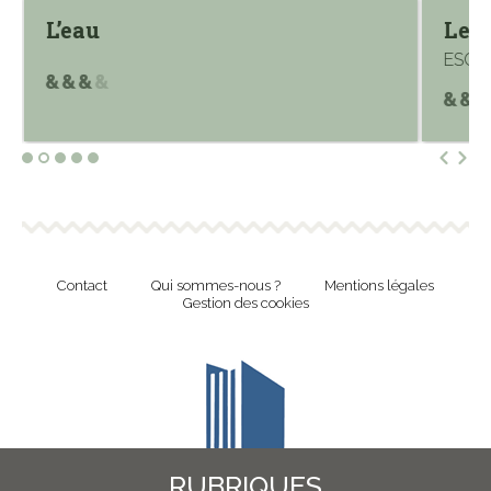
L’eau
Le R
ESCOT
Contact
Qui sommes-nous ?
Mentions légales
Gestion des cookies
RUBRIQUES