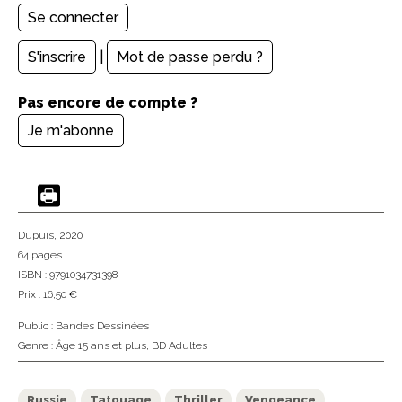
S'inscrire
|
Mot de passe perdu ?
Pas encore de compte ?
Je m'abonne
Dupuis
, 2020
64 pages
ISBN : 9791034731398
Prix : 16,50 €
Public :
Bandes Dessinées
Genre :
Âge 15 ans et plus
,
BD Adultes
Russie
Tatouage
Thriller
Vengeance