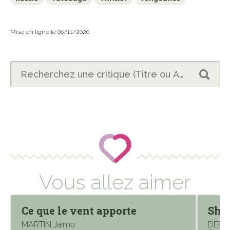
Mise en ligne le 06/11/2020
Vous allez aimer
Ce que le vent apporte
Shor
MARTIN Jaime
DERRI