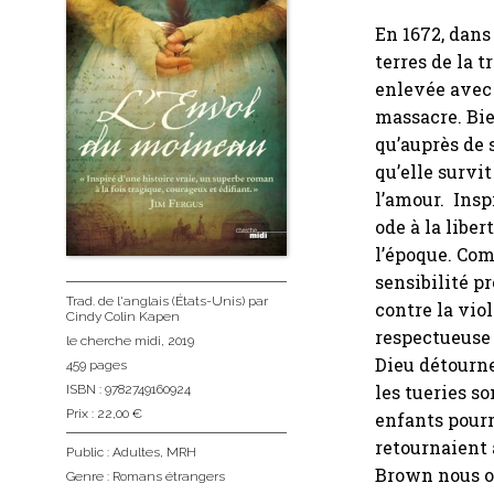
En 1672, dans
terres de la 
enlevée avec 
massacre. Bie
qu’auprès de 
qu’elle survi
l’amour. Insp
ode à la libe
l’époque. Com
sensibilité p
Trad. de l'anglais (États-Unis)
par
contre la vio
Cindy Colin Kapen
respectueuse 
le cherche midi
, 2019
Dieu détourne-
459 pages
les tueries s
ISBN : 9782749160924
Prix : 22,00 €
enfants pourr
retournaient 
Public :
Adultes
,
MRH
Brown nous ou
Genre :
Romans étrangers