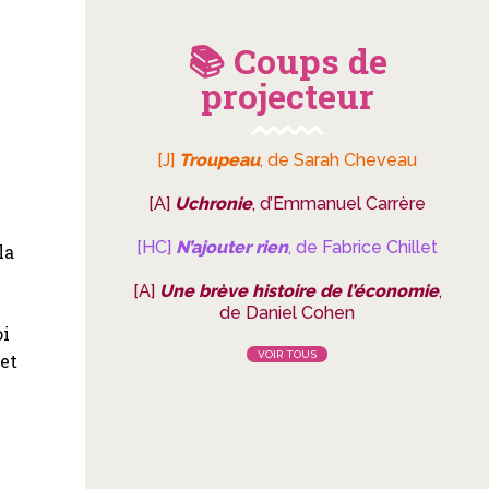
📚 Coups de
projecteur
[J]
Troupeau
, de Sarah Cheveau
[A]
Uchronie
, d’Emmanuel Carrère
[HC]
N’ajouter rien
, de Fabrice Chillet
la
[A]
Une brève histoire de l’économie
,
de Daniel Cohen
oi
VOIR TOUS
 et