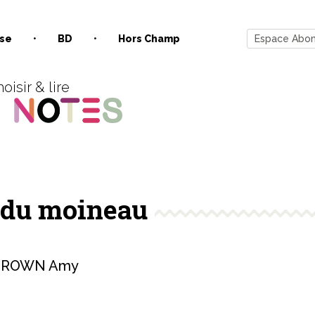
se
BD
Hors Champ
Espace Abo
oisir & lire
l du moineau
BROWN Amy