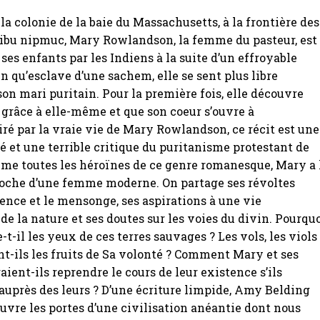
 la colonie de la baie du Massachusetts, à la frontière des
tribu nipmuc, Mary Rowlandson, la femme du pasteur, est
ses enfants par les Indiens à la suite d’un effroyable
n qu’esclave d’une sachem, elle se sent plus libre
son mari puritain. Pour la première fois, elle découvre
t grâce à elle-même et que son coeur s’ouvre à
iré par la vraie vie de Mary Rowlandson, ce récit est une
rté et une terrible critique du puritanisme protestant de
me toutes les héroïnes de ce genre romanesque, Mary a 
roche d’une femme moderne. On partage ses révoltes
lence et le mensonge, ses aspirations à une vie
de la nature et ses doutes sur les voies du divin. Pourqu
t-il les yeux de ces terres sauvages ? Les vols, les viols
ont-ils les fruits de Sa volonté ? Comment Mary et ses
aient-ils reprendre le cours de leur existence s’ils
auprès des leurs ? D’une écriture limpide, Amy Belding
vre les portes d’une civilisation anéantie dont nous