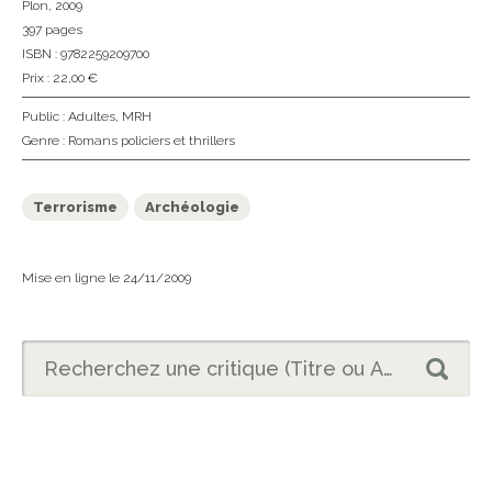
Plon
, 2009
397 pages
ISBN : 9782259209700
Prix : 22,00 €
Public :
Adultes
,
MRH
Genre :
Romans policiers et thrillers
Terrorisme
Archéologie
Mise en ligne le 24/11/2009