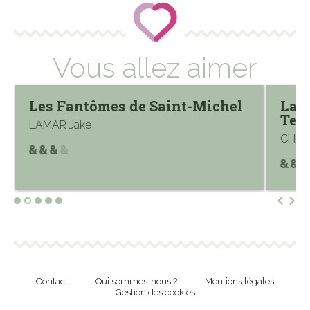
Vous allez aimer
Les Fantômes de Saint-Michel
La C
Temp
LAMAR Jake
CHRIS
Contact
Qui sommes-nous ?
Mentions légales
Gestion des cookies