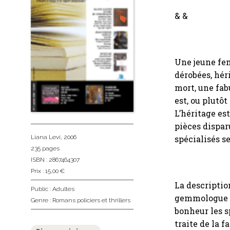
& &
Une jeune fem
dérobées, héri
mort, une fab
est, ou plutô
L’héritage es
pièces dispar
spécialisés se
Liana Levi
, 2006
235 pages
ISBN : 2867464307
Prix : 15,00 €
La descriptio
Public :
Adultes
gemmologue et
Genre :
Romans policiers et thrillers
bonheur les s
traite de la f