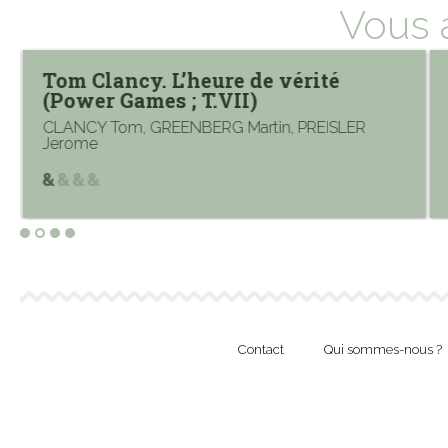
Vous 
Tom Clancy. L’heure de vérité
(Power Games ; T.VII)
CLANCY Tom, GREENBERG Martin, PREISLER
Jerome
Contact
Qui sommes-nous ?