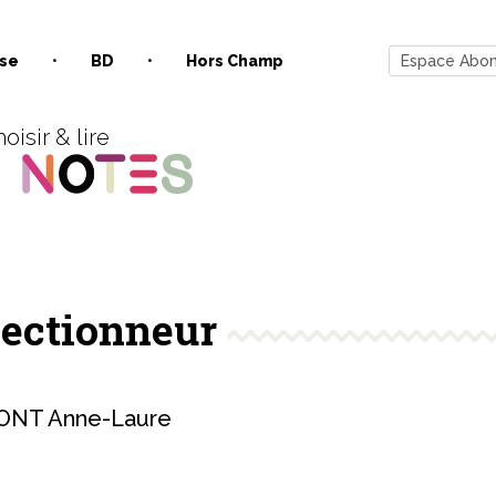
se
BD
Hors Champ
Espace Abo
oisir & lire
lectionneur
NT Anne-Laure