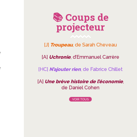
📚 Coups de
projecteur
[J]
Troupeau
, de Sarah Cheveau
e
[A]
Uchronie
, d’Emmanuel Carrère
e
[HC]
N’ajouter rien
, de Fabrice Chillet
[A]
Une brève histoire de l’économie
,
.
de Daniel Cohen
VOIR TOUS