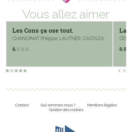
Vous allez aimer
Les Cons ça ose tout.
Laur
CHANOINAT Philippe, LAUTNER, CASTAZA
CESTA
Contact
Qui sommes-nous ?
Mentions légales
Gestion des cookies