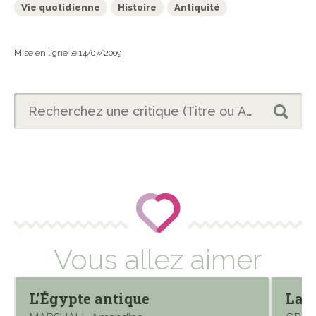
Vie quotidienne
Histoire
Antiquité
Mise en ligne le 14/07/2009
Vous allez aimer
L’Égypte antique
La v