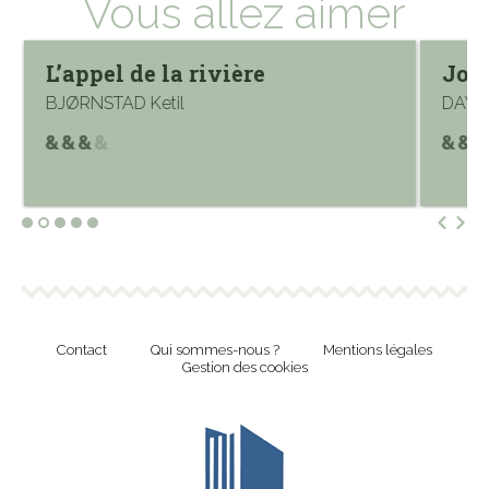
Vous allez aimer
L’appel de la rivière
Joue
BJØRNSTAD Ketil
DAWS
Contact
Qui sommes-nous ?
Mentions légales
Gestion des cookies