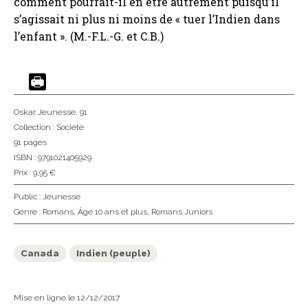
comment pourrait-il en être autrement puisqu’il
s’agissait ni plus ni moins de « tuer l’Indien dans
l’enfant ». (M.-F.L.-G. et C.B.)
Oskar Jeunesse
, 91
Collection :
Société
91 pages
ISBN : 9791021405929
Prix : 9,95 €
Public :
Jeunesse
Genre :
Romans
,
Âge 10 ans et plus
,
Romans Juniors
Canada
Indien (peuple)
Mise en ligne le 12/12/2017