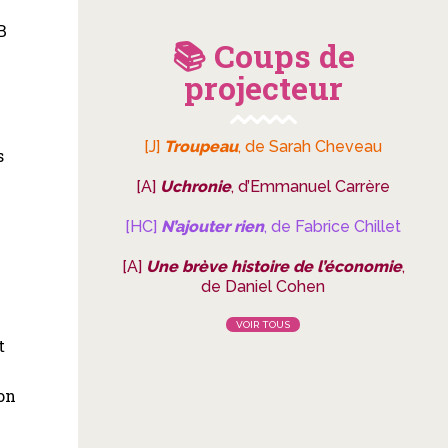
B
📚 Coups de
projecteur
[J]
Troupeau
, de Sarah Cheveau
s
[A]
Uchronie
, d’Emmanuel Carrère
[HC]
N’ajouter rien
, de Fabrice Chillet
[A]
Une brève histoire de l’économie
,
de Daniel Cohen
VOIR TOUS
t
son