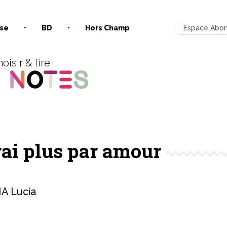
se
BD
Hors Champ
Espace Abo
oisir & lire
rai plus par amour
A Lucía