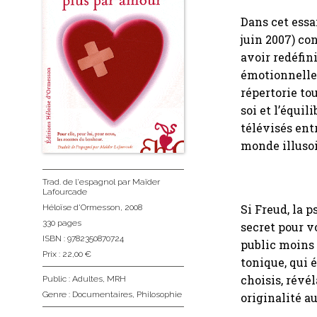
Dans cet essa
juin 2007) co
avoir redéfin
émotionnelle,
répertorie to
soi et l’équil
télévisés en
monde illusoi
Trad. de l'espagnol
par Maïder
Lafourcade
Si Freud, la 
Héloïse d'Ormesson
, 2008
330 pages
secret pour v
ISBN : 9782350870724
public moins 
Prix : 22,00 €
tonique, qui 
choisis, révé
Public :
Adultes
,
MRH
Genre :
Documentaires
,
Philosophie
originalité a