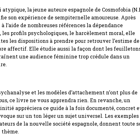
i atypique, la jeune auteure espagnole de Cosmofobia (N.
nfie son expérience de sempiternelle amoureuse. Après
i à l’aide de nombreuses références la dépendance
 les profils psychologiques, le harcèlement moral, elle
utes les dispositions à prendre pour retrouver l’estime de
ibre affectif. Elle étudie aussi la façon dont les feuilleton
traînent une audience féminine trop crédule dans un
re.
psychanalyse et les modèles d’attachement n’ont plus de
ous, ce livre ne vous apprendra rien. En revanche, un
initié appréciera ce guide à la fois documenté, concret e
évoque sur un ton léger un sujet universel. Les exemples
lateurs de la nouvelle société espagnole, donnent toute 
u thème.