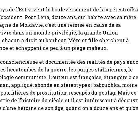
pays de l’Est vivent le bouleversement de la « pérestroïka 
l’occident. Pour Léna, douze ans, qui habite avec sa mère
gne de Moldavie, c’est une remise en cause de sa
vivre dans un monde privilégié, la grande Union
 chacun a droit au bonheur. Mère et fille cherchent à
nce et échappent de peu à un piège mafieux.
 consciencieuse et documentée des réalités de pays enc
es hécatombes de la guerre, les purges staliniennes, le
éologie communiste. L’auteur est française, étrangère à c
man, appliqué, abonde en stéréotypes : babouchka, moine
pus, filières de prostitution, rescapés du goulag. Mais ce
tie de l’histoire du siècle et il est intéressant à découvr
d’une héroïne de son âge, quand on a douze ans et qu’o