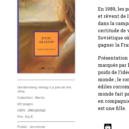
En 1989, les 
et rêvent de 
dans la campa
certitude de 
Soviétique où
gagner la Fra
Présentation
marqués par l
poids de l’id
monde ; le ro
édiles corrom
Gerstenberg Verlag/La joie de lire
,
2004
monde fait par
Collection :
Récits
en compagnie 
167 pages
est une fille.
ISBN : 2882582846
Prix : 8,5 €
Public :
Jeunesse