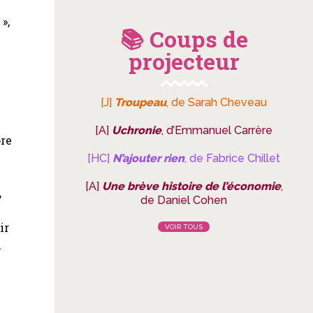
»,
📚 Coups de
projecteur
[J]
Troupeau
, de Sarah Cheveau
[A]
Uchronie
, d’Emmanuel Carrère
ore
[HC]
N’ajouter rien
, de Fabrice Chillet
e
[A]
Une brève histoire de l’économie
,
,
de Daniel Cohen
ir
VOIR TOUS
n