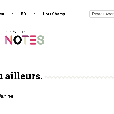
se
BD
Hors Champ
Espace Abo
oisir & lire
u ailleurs.
anine