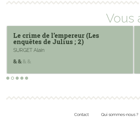
Vous 
Le crime de l’empereur (Les
enquêtes de Julius ; 2)
SURGET Alain
Contact
Qui sommes-nous ?