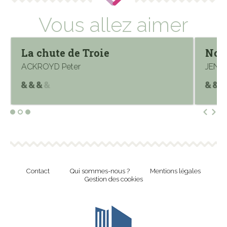
Vous allez aimer
La chute de Troie
Nous
ACKROYD Peter
JENSE
Contact
Qui sommes-nous ?
Mentions légales
Gestion des cookies