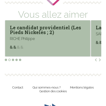
Vous allez aimer
Le candidat providentiel (Les
La s
Pieds Nickelés ; 2)
SARDO
RICHE Philippe
Contact
Qui sommes-nous ?
Mentions légales
Gestion des cookies