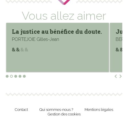
Vous allez aimer
La justice au bénéfice du doute.
Juge
PORTEJOIE Gilles-Jean
BERN
Contact
Qui sommes-nous ?
Mentions légales
Gestion des cookies