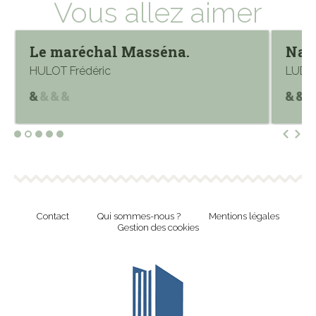
Vous allez aimer
Le maréchal Masséna.
Nap
HULOT Frédéric
LUDW
Contact
Qui sommes-nous ?
Mentions légales
Gestion des cookies