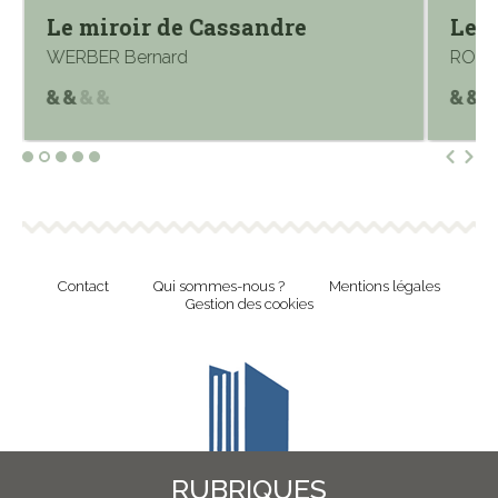
Le miroir de Cassandre
Les
WERBER Bernard
ROLIN
Contact
Qui sommes-nous ?
Mentions légales
Gestion des cookies
RUBRIQUES