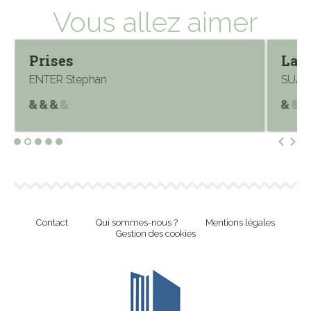
Vous allez aimer
Prises
La 
ENTER Stephan
SUÁRE
Contact
Qui sommes-nous ?
Mentions légales
Gestion des cookies