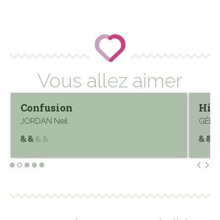
Vous allez aimer
Confusion
Hist
JORDAN Neil
GÉBLE