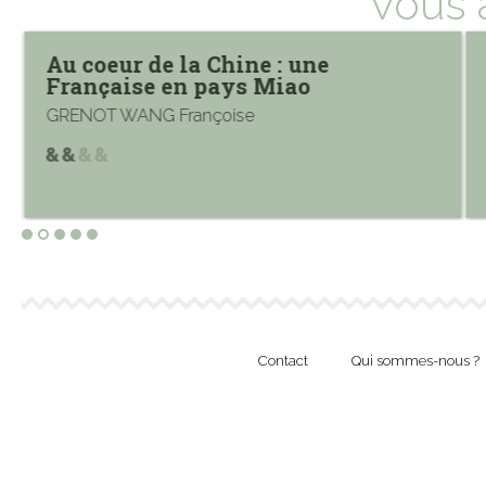
Vous 
Au coeur de la Chine : une
Française en pays Miao
GRENOT WANG Françoise
Contact
Qui sommes-nous ?