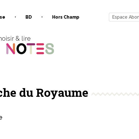
se
BD
Hors Champ
Espace Abo
oisir & lire
rche du Royaume
e