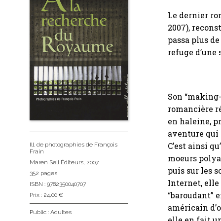
Le dernier r
2007), recons
passa plus de
refuge d’une 
Son “making-of
romancière ré
en haleine, p
aventure qui c
C’est ainsi q
Ill. de photographies de François
Frain
moeurs polyan
Maren Sell Éditeurs
, 2007
puis sur les s
352 pages
Internet, ell
ISBN : 9782350040707
“baroudant” e
Prix : 24,00 €
américain d’o
Public :
Adultes
elle en fait u