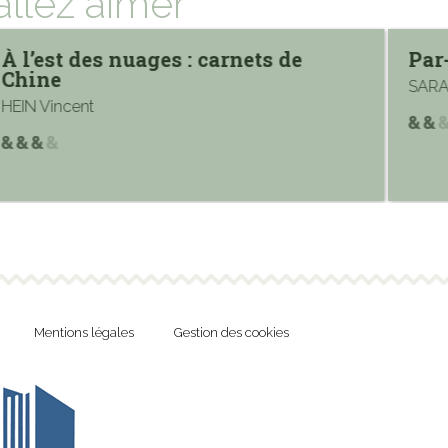
allez aimer
À l’est des nuages : carnets de
Par
Chine
SARA
HEIN Vincent
Mentions légales
Gestion des cookies