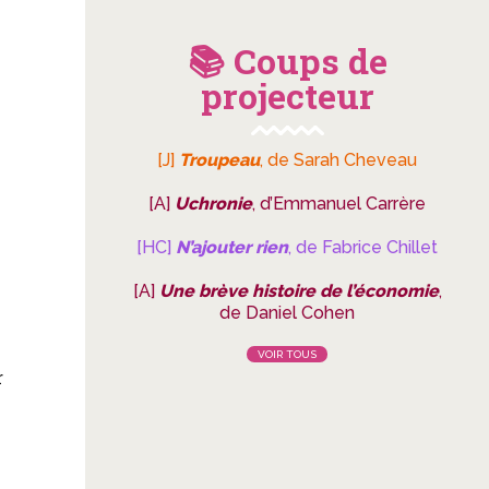
📚 Coups de
projecteur
[J]
Troupeau
, de Sarah Cheveau
[A]
Uchronie
, d’Emmanuel Carrère
[HC]
N’ajouter rien
, de Fabrice Chillet
[A]
Une brève histoire de l’économie
,
de Daniel Cohen
VOIR TOUS
r