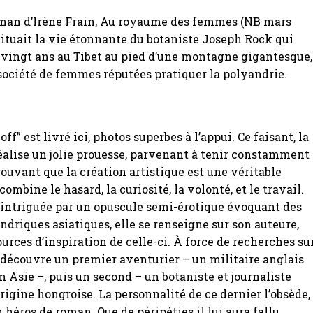
oman d’Irène Frain, Au royaume des femmes (NB mars
tituait la vie étonnante du botaniste Joseph Rock qui
 vingt ans au Tibet au pied d’une montagne gigantesque,
société de femmes réputées pratiquer la polyandrie.
f” est livré ici, photos superbes à l’appui. Ce faisant, la
alise un jolie prouesse, parvenant à tenir constamment
rouvant que la création artistique est une véritable
ombine le hasard, la curiosité, la volonté, et le travail.
u’intriguée par un opuscule semi-érotique évoquant des
driques asiatiques, elle se renseigne sur son auteure,
ources d’inspiration de celle-ci. À force de recherches su
e découvre un premier aventurier – un militaire anglais
n Asie –, puis un second – un botaniste et journaliste
rigine hongroise. La personnalité de ce dernier l’obsède,
n héros de roman. Que de péripéties il lui aura fallu