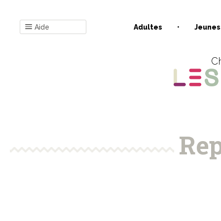
Aide
Adultes
Jeunes
Ch
Rep