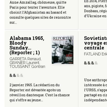
En 2014, Pierr
Anne Amzallag, chômeuse, quitte
ans, pigiste, 
Paris pour tenter l’aventure. Elle
Donbass, régi
choisit l’Afghanistan au hasard et
d’Ukraine en 
consulte quelques sites de rencontre
sur…
Alabama 1965,
Sovietist
Bloody
voyage e
Sunday…
centrale
(Reporter ; 1)
FATLAND Eri
GARRETA Renaud
,
GRANIER Laurent
,
TOUSSAINT Gontran
Une anthropo
2 janvier 1965. La rédaction du
intéressée à 
Reporter est dévastée après un
l’URSS, s’app
réveillon dantesque. C’est la chance
partagé en ci
qui s’offre au jeune…
indépendante