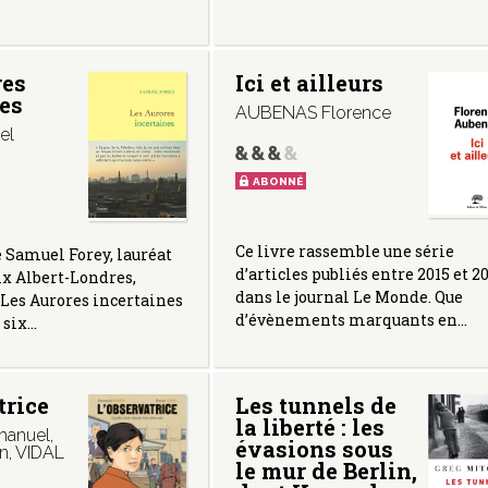
res
Ici et ailleurs
es
AUBENAS Florence
el
ABONNÉ
Ce livre rassemble une série
e Samuel Forey, lauréat
d’articles publiés entre 2015 et 2
ix Albert-Londres,
dans le journal Le Monde. Que
Les Aurores incertaines
d’évènements marquants en…
s six…
trice
Les tunnels de
la liberté : les
anuel
,
évasions sous
n
,
VIDAL
le mur de Berlin,