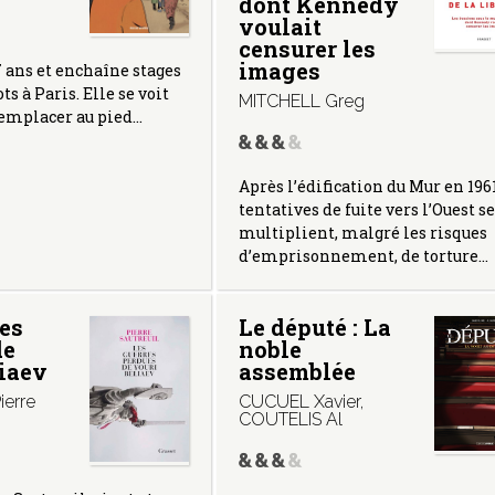
dont Kennedy
voulait
censurer les
images
 ans et enchaîne stages
ts à Paris. Elle se voit
MITCHELL Greg
remplacer au pied…
Après l’édification du Mur en 1961
tentatives de fuite vers l’Ouest se
multiplient, malgré les risques
d’emprisonnement, de torture…
es
Le député : La
de
noble
liaev
assemblée
erre
CUCUEL Xavier
,
COUTELIS Al