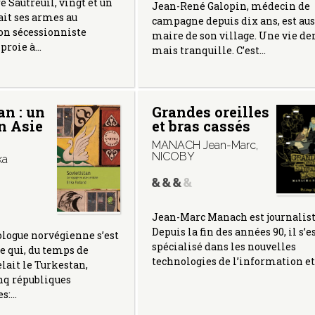
e Sautreuil, vingt et un
Jean-René Galopin, médecin de
fait ses armes au
campagne depuis dix ans, est aus
on sécessionniste
maire de son village. Une vie de
proie à…
mais tranquille. C’est…
an : un
Grandes oreilles
n Asie
et bras cassés
MANACH Jean-Marc
,
NICOBY
ka
Jean-Marc Manach est journalist
Depuis la fin des années 90, il s’e
logue norvégienne s’est
spécialisé dans les nouvelles
ce qui, du temps de
technologies de l’information e
elait le Turkestan,
nq républiques
s:…