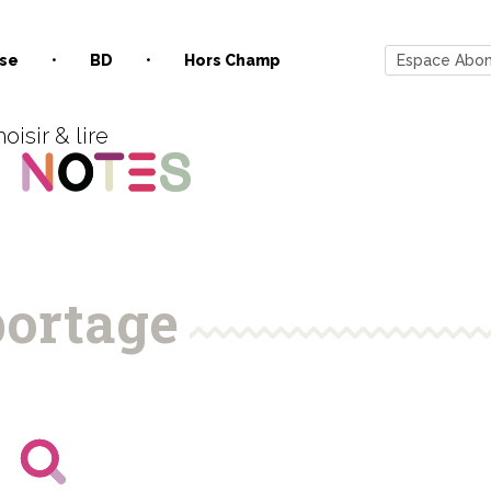
se
BD
Hors Champ
Espace Abo
oisir & lire
ortage