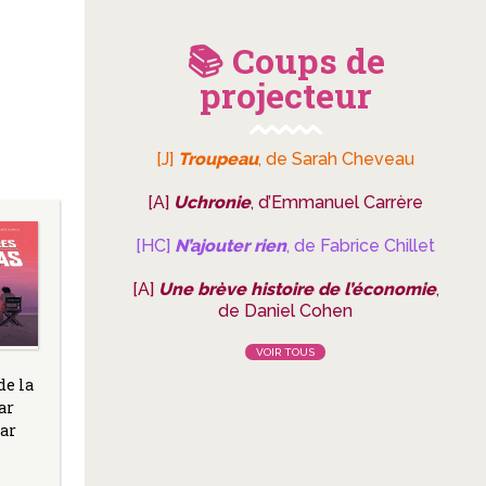
📚 Coups de
projecteur
[J]
Troupeau
, de Sarah Cheveau
[A]
Uchronie
, d’Emmanuel Carrère
[HC]
N’ajouter rien
, de Fabrice Chillet
[A]
Une brève histoire de l’économie
,
de Daniel Cohen
VOIR TOUS
de la
ar
ar