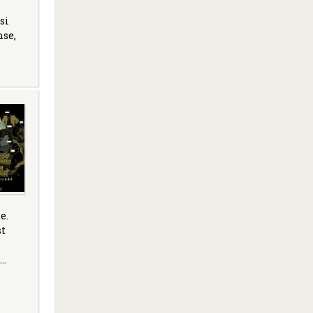
si
nse,
e.
st
t…