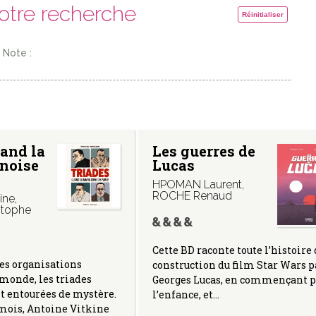
votre recherche
Réinitialiser
Note :
and la
Les guerres de
inoise
Lucas
HPOMAN Laurent
,
ROCHE Renaud
ine
,
stophe
Cette BD raconte toute l’histoire 
es organisations
construction du film Star Wars p
monde, les triades
Georges Lucas, en commençant p
t entourées de mystère.
l’enfance, et…
mois, Antoine Vitkine