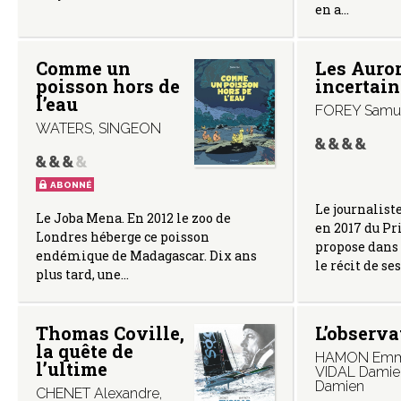
en a…
Comme un
Les Auro
poisson hors de
incertain
l’eau
FOREY Samu
WATERS
,
SINGEON
ABONNÉ
Le journalist
Le Joba Mena. En 2012 le zoo de
en 2017 du Pr
Londres héberge ce poisson
propose dans 
endémique de Madagascar. Dix ans
le récit de se
plus tard, une…
Thomas Coville,
L’observa
la quête de
HAMON Emm
l’ultime
VIDAL Damie
Damien
CHENET Alexandre
,