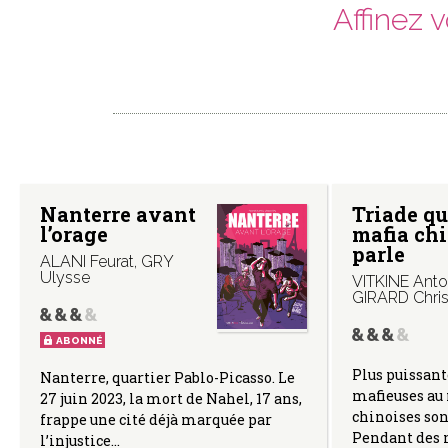
Affinez 
Nanterre avant
Triade qu
l’orage
mafia ch
parle
ALANI Feurat
,
GRY
Ulysse
VITKINE Anto
GIRARD Chri
ABONNÉ
Plus puissant
Nanterre, quartier Pablo-Picasso. Le
mafieuses au 
27 juin 2023, la mort de Nahel, 17 ans,
chinoises son
frappe une cité déjà marquée par
Pendant des 
l’injustice…