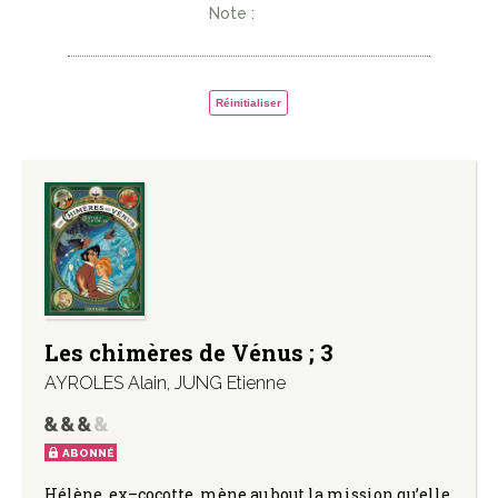
Note :
Réinitialiser
Les chimères de Vénus ; 3
AYROLES Alain
,
JUNG Etienne
ABONNÉ
Hélène, ex–cocotte, mène au bout la mission qu’elle