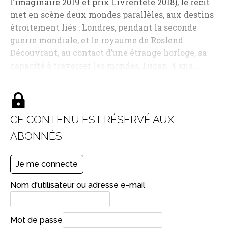
l’imaginaire 2019 et prix Livrentête 2018), le récit
met en scène deux mondes parallèles, aux destins
étroitement liés : Londres, pendant la seconde
guerre mondiale, et le royaume de Roslend.
Découvrant, au contact d’une étrange horloge, sa
capacité à traverser les mondes, Lucan, 4 ans,…
CE CONTENU EST RÉSERVÉ AUX
ABONNÉS
Je me connecte
Nom d'utilisateur ou adresse e-mail
Mot de passe