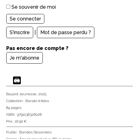
Se souvenir de moi
S'inscrire
|
Mot de passe perdu ?
Pas encore de compte ?
Je m'abonne
Bayard Jeunesse
, 2025
Collection :
Bande d'Ados
84 pages
ISBN : 9791036326028
Prix : 16,90 €
Public :
Bandes Dessinées