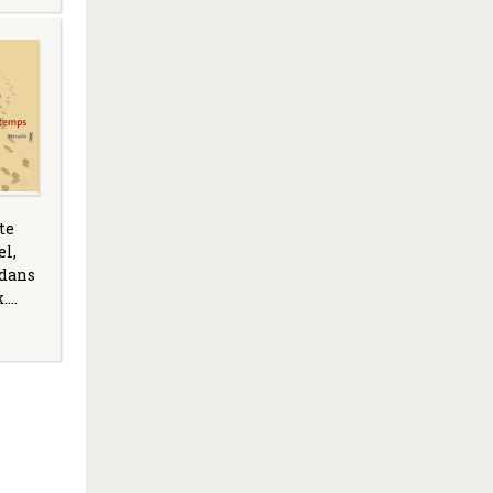
te
el,
 dans
x.…