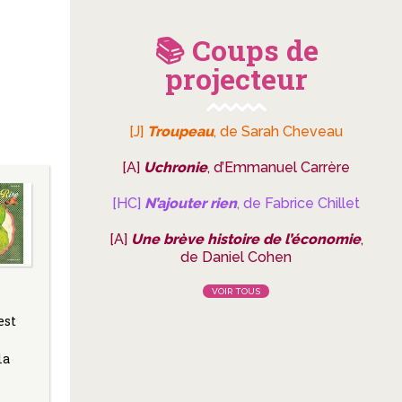
📚 Coups de
projecteur
[J]
Troupeau
, de Sarah Cheveau
[A]
Uchronie
, d’Emmanuel Carrère
[HC]
N’ajouter rien
, de Fabrice Chillet
[A]
Une brève histoire de l’économie
,
de Daniel Cohen
VOIR TOUS
est
la