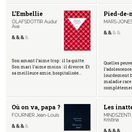
L’Embellie
Pied-de-
ÓLAFSDÓTTIR Audur
MARS-JONE
Ava
Son amant l’aime trop : il la quitte.
Quelles peuve
Son mari l’aime moins : il divorce. Et
l’adolescence
sa meilleure amie, hospitalisée…
lourdement h
maladie rare
complètement
Où on va, papa ?
Les inat
FOURNIER Jean-Louis
MINDSZENTI 
Kristina