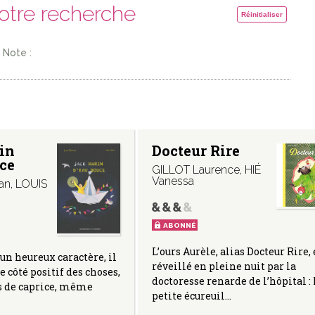
votre recherche
Réinitialiser
Note :
in
Docteur Rire
ce
GILLOT Laurence
,
HIÉ
Vanessa
an
,
LOUIS
ABONNÉ
L’ours Aurèle, alias Docteur Rire, 
un heureux caractère, il
réveillé en pleine nuit par la
le côté positif des choses,
doctoresse renarde de l’hôpital : 
s de caprice, même
petite écureuil…