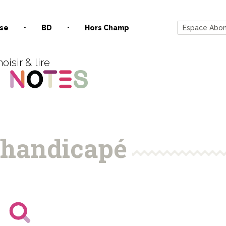
se
BD
Hors Champ
Espace Abo
oisir & lire
 handicapé