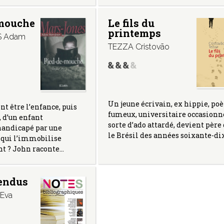
mouche
Le fils du
printemps
S Adam
TEZZA Cristovão
Un jeune écrivain, ex hippie, poè
nt être l’enfance, puis
fumeux, universitaire occasionn
, d’un enfant
sorte d’ado attardé, devient père
andicapé par une
le Brésil des années soixante-di
 qui l’immobilise
 ? John raconte…
tendus
Eva