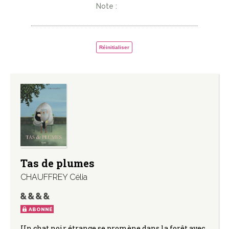
Note :
Réinitialiser
Tas de plumes
CHAUFFREY Célia
ABONNÉ
Un chat noir étrange se promène dans la forêt avec