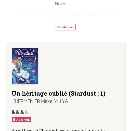
Note :
Réinitialiser
Un héritage oublié (Stardust ; 1)
L'HERMENIER Maxe
,
YLLYA
ABONNÉ
Au village où Thaïs vit avec sa grand-mère, la