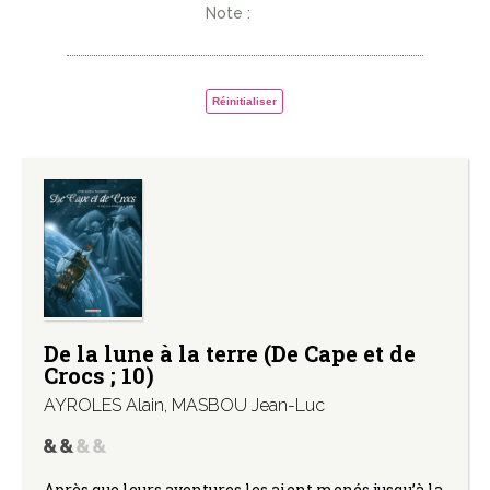
Note :
Réinitialiser
De la lune à la terre (De Cape et de
Crocs ; 10)
AYROLES Alain
,
MASBOU Jean-Luc
Après que leurs aventures les aient menés jusqu’à la