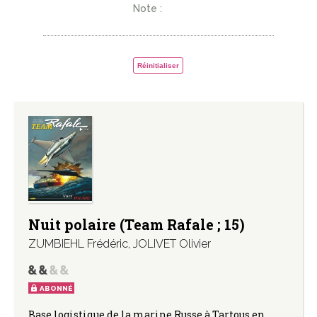
Note :
Réinitialiser
Nuit polaire (Team Rafale ; 15)
ZUMBIEHL Frédéric
,
JOLIVET Olivier
ABONNÉ
Base logistique de la marine Russe à Tartous en