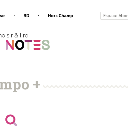
se
BD
Hors Champ
Espace Abo
oisir & lire
mpo +