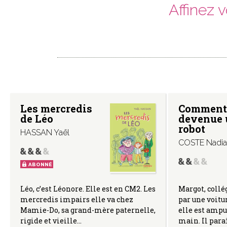
Affinez 
Les mercredis
Comment 
de Léo
devenue 
robot
HASSAN Yaël
COSTE Nadia
ABONNÉ
Léo, c’est Léonore. Elle est en CM2. Les
Margot, collé
mercredis impairs elle va chez
par une voitu
Mamie-Do, sa grand-mère paternelle,
elle est ampu
rigide et vieille…
main. Il para