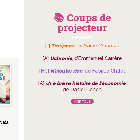
📚 Coups de
projecteur
[J]
Troupeau
, de Sarah Cheveau
[A]
Uchronie
, d’Emmanuel Carrère
[HC]
N’ajouter rien
, de Fabrice Chillet
[A]
Une brève histoire de l’économie
,
de Daniel Cohen
VOIR TOUS
avait