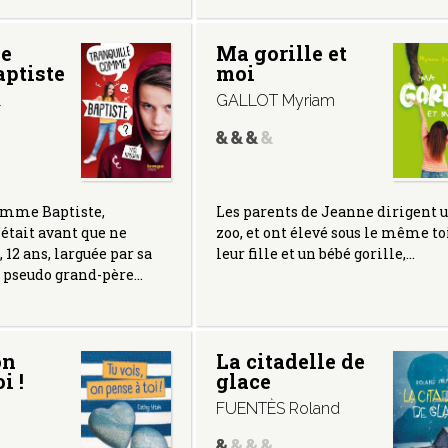
le
Ma gorille et
ptiste
moi
l
GALLOT Myriam
Les parents de Jeanne dirigent 
omme Baptiste,
zoo, et ont élevé sous le même to
’était avant que ne
leur fille et un bébé gorille,…
 12 ans, larguée par sa
 pseudo grand-père…
on
La citadelle de
i !
glace
FUENTÈS Roland