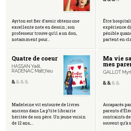
Être hospital
Ayrton est fier d’avoir obtenu une
expérience di
excellente note en dessin ; son
pénible quan
professeur trouve qu’il a un don,
partent en cl
notamment pour…
Quatre de coeur
Ma vie s
mes pare
HASSAN Yaël
,
RADENAC Matt7ieu
GALLOT Myr
Accaparés par
Madeleine vit entourée de livres
parents d’Élé
anciens dans La p’tite librairie
contraints de 
héritée de son père. Un jeune voisin
souvent qu’à s
de 12 ans,…