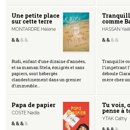
Une petite place
Tranquil
sur cette terre
comme Ba
MONTARDRE Hélène
HASSAN Yaë
Rudi, enfant d’une dizaine d’années,
Tranquille c
et sa maman Stela, émigrés et sans
l’impétrant l
papiers, sont hébergés
déboule Clara,
clandestinement dans un grenier
mère chez un
d’immeuble…
Papa de papier
Tu vois, 
pense à to
COSTE Nadia
YTAK Cathy