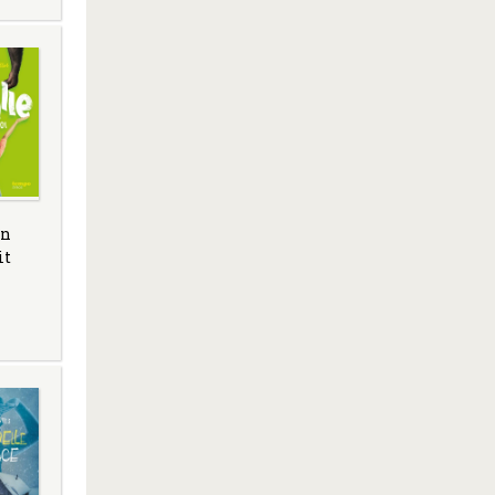
un
it