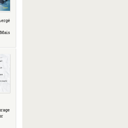
mergé
 Mais
urage
ur