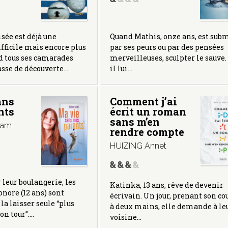
isée est déjà une
Quand Mathis, onze ans, est sub
fficile mais encore plus
par ses peurs ou par des pensées
d tous ses camarades
merveilleuses, sculpter le sauve.
asse de découverte…
il lui…
ans
Comment j’ai
nts
écrit un roman
sans m’en
iam
rendre compte
HUIZING Annet
 leur boulangerie, les
Katinka, 13 ans, rêve de devenir
onore (12 ans) sont
écrivain. Un jour, prenant son co
la laisser seule “plus
à deux mains, elle demande à le
on tour”.…
voisine…