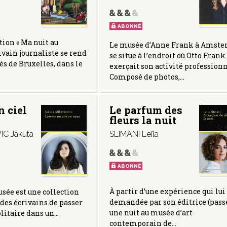
ABONNÉ
tion « Ma nuit au
Le musée d’Anne Frank à Amst
ivain journaliste se rend
se situe à l’endroit où Otto Frank
ès de Bruxelles, dans le
exerçait son activité professionn
Composé de photos,…
 ciel
Le parfum des
fleurs la nuit
C Jakuta
SLIMANI Leïla
ABONNÉ
À partir d’une expérience qui lui 
sée est une collection
demandée par son éditrice (pass
 des écrivains de passer
une nuit au musée d’art
olitaire dans un…
contemporain de…