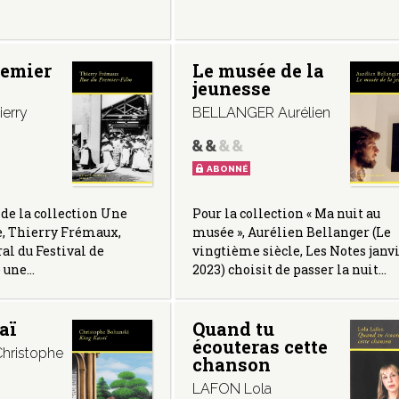
remier
Le musée de la
jeunesse
erry
BELLANGER Aurélien
ABONNÉ
 de la collection Une
Pour la collection « Ma nuit au
e, Thierry Frémaux,
musée », Aurélien Bellanger (Le
al du Festival de
vingtième siècle, Les Notes janv
e une…
2023) choisit de passer la nuit…
aï
Quand tu
écouteras cette
hristophe
chanson
LAFON Lola