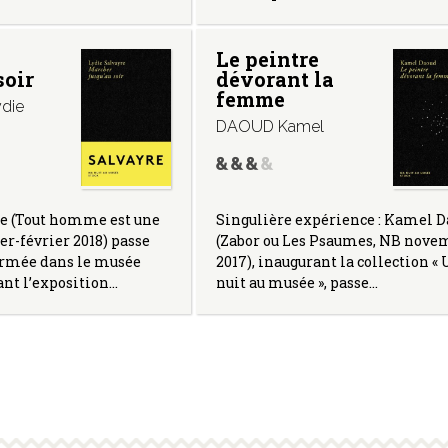
Le peintre
soir
dévorant la
femme
die
DAOUD Kamel
re (Tout homme est une
Singulière expérience : Kamel 
er-février 2018) passe
(Zabor ou Les Psaumes, NB nove
ermée dans le musée
2017), inaugurant la collection «
nt l’exposition…
nuit au musée », passe…