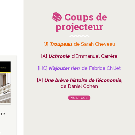
📚 Coups de
projecteur
[J]
Troupeau
, de Sarah Cheveau
[A]
Uchronie
, d’Emmanuel Carrère
[HC]
N’ajouter rien
, de Fabrice Chillet
[A]
Une brève histoire de l’économie
,
de Daniel Cohen
VOIR TOUS
Une
e…