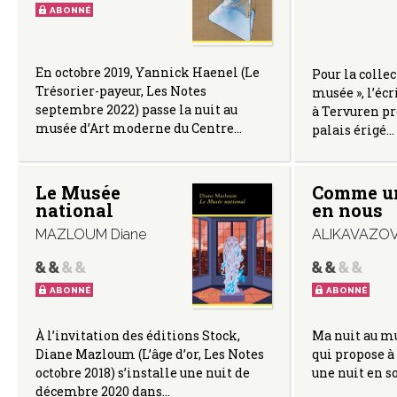
ABONNÉ
En octobre 2019, Yannick Haenel (Le
Pour la collec
Trésorier-payeur, Les Notes
musée », l’écr
septembre 2022) passe la nuit au
à Tervuren pr
musée d’Art moderne du Centre…
palais érigé…
Le Musée
Comme un
national
en nous
MAZLOUM Diane
ALIKAVAZOVI
ABONNÉ
ABONNÉ
À l’invitation des éditions Stock,
Ma nuit au mu
Diane Mazloum (L’âge d’or, Les Notes
qui propose à
octobre 2018) s’installe une nuit de
une nuit en s
décembre 2020 dans…