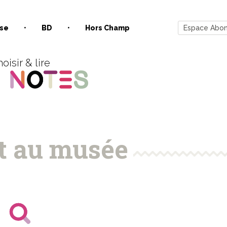
se
BD
Hors Champ
Espace Abo
oisir & lire
t au musée