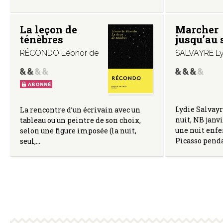
La leçon de
Marcher
ténèbres
jusqu’au 
RÉCONDO Léonor de
SALVAYRE Ly
ABONNÉ
Lydie Salvay
La rencontre d’un écrivain avec un
nuit, NB janvi
tableau ou un peintre de son choix,
une nuit enf
selon une figure imposée (la nuit,
Picasso penda
seul,…