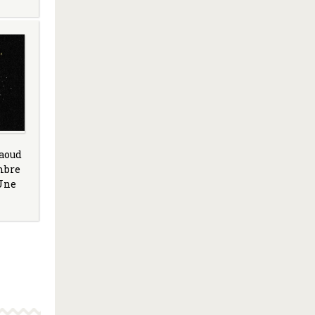
Daoud
mbre
 Une