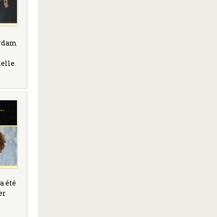
erdam
elle.
a été
er