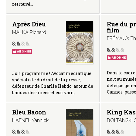
retrouvé…
Après Dieu
Rue du p
film
MALKA Richard
FRÉMAUX Thi
ABONNÉ
ABONNÉ
Dans le cadre
Joli programme ! Avocat médiatique
nuit au musé
spécialiste du droit de la presse,
délégué génér
défenseur de Charlie Hebdo, auteur de
Cannes, pass
bandes dessinées et écrivain,…
Bleu Bacon
King Kas
HAENEL Yannick
BOLTANSKI C