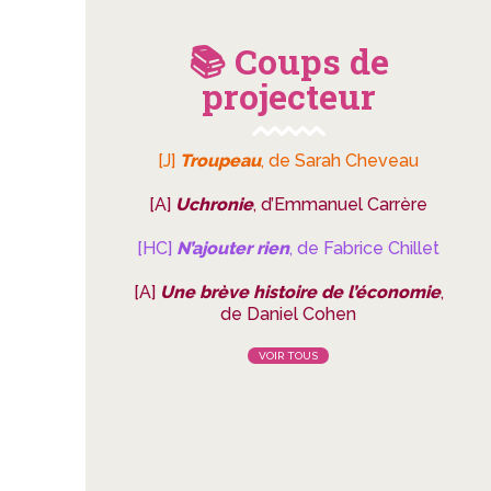
📚 Coups de
projecteur
[J]
Troupeau
, de Sarah Cheveau
[A]
Uchronie
, d’Emmanuel Carrère
[HC]
N’ajouter rien
, de Fabrice Chillet
[A]
Une brève histoire de l’économie
,
de Daniel Cohen
VOIR TOUS