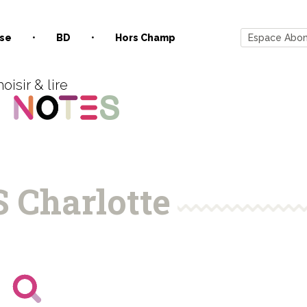
se
BD
Hors Champ
Espace Abo
oisir & lire
 Charlotte