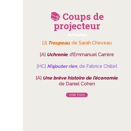
📚 Coups de
projecteur
[J]
Troupeau
, de Sarah Cheveau
[A]
Uchronie
, d’Emmanuel Carrère
[HC]
N’ajouter rien
, de Fabrice Chillet
[A]
Une brève histoire de l’économie
,
de Daniel Cohen
VOIR TOUS