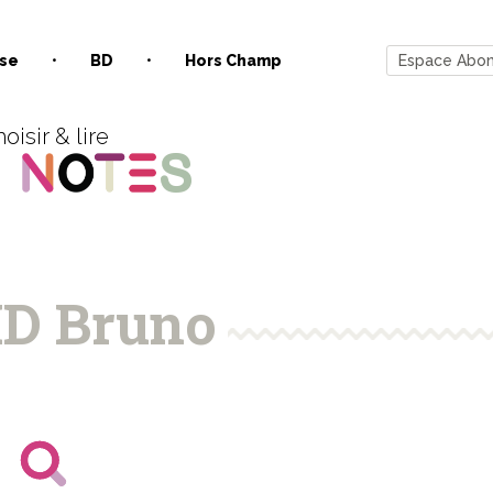
se
BD
Hors Champ
Espace Abo
oisir & lire
D Bruno