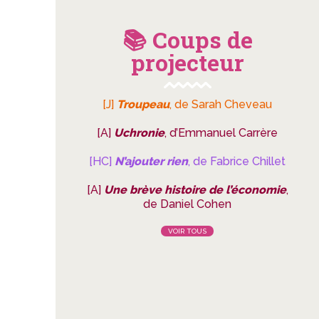
📚 Coups de
projecteur
[J]
Troupeau
, de Sarah Cheveau
[A]
Uchronie
, d’Emmanuel Carrère
[HC]
N’ajouter rien
, de Fabrice Chillet
[A]
Une brève histoire de l’économie
,
de Daniel Cohen
VOIR TOUS