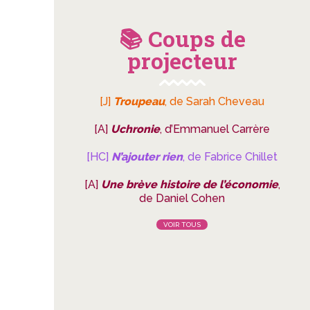
📚 Coups de
projecteur
[J]
Troupeau
, de Sarah Cheveau
[A]
Uchronie
, d’Emmanuel Carrère
[HC]
N’ajouter rien
, de Fabrice Chillet
[A]
Une brève histoire de l’économie
,
de Daniel Cohen
VOIR TOUS