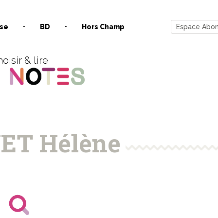
se
BD
Hors Champ
Espace Abo
oisir & lire
ET Hélène