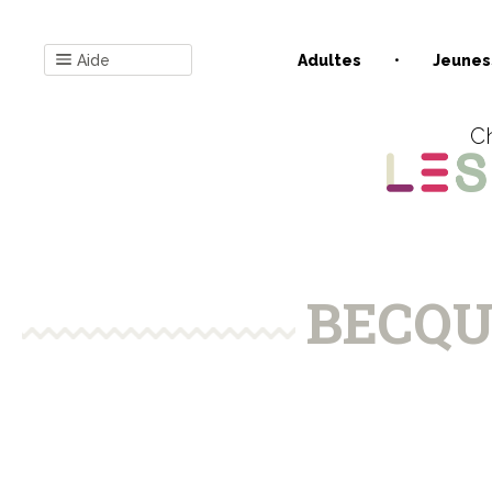
Aide
Adultes
Jeunes
Ch
BECQU