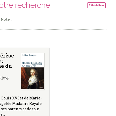
votre recherche
Réinitialiser
Note :
érèse
 :
ne du
lène
e Louis XVI et de Marie-
appelée Madame Royale,
ses parents et de tous,
se…