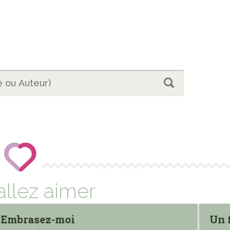
allez aimer
Embrasez-moi
Un f