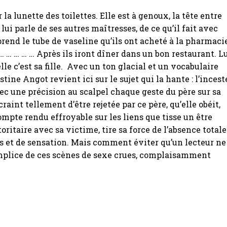
ur la lunette des toilettes. Elle est à genoux, la tête entre
l lui parle de ses autres maîtresses, de ce qu’il fait avec
l prend le tube de vaseline qu’ils ont acheté à la pharmaci
 … … … … … Après ils iront dîner dans un bon restaurant. L
 elle c’est sa fille. Avec un ton glacial et un vocabulaire
stine Angot revient ici sur le sujet qui la hante : l’incest
vec une précision au scalpel chaque geste du père sur sa
i craint tellement d’être rejetée par ce père, qu’elle obéit,
ompte rendu effroyable sur les liens que tisse un être
oritaire avec sa victime, tire sa force de l’absence totale
 et de sensation. Mais comment éviter qu’un lecteur ne
plice de ces scènes de sexe crues, complaisamment