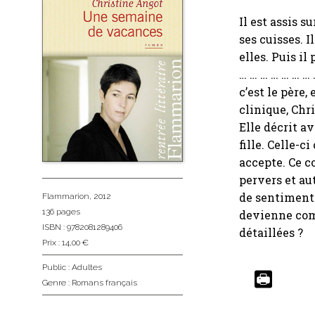
Il est assis s
ses cuisses. I
elles. Puis i
… … … … … … …
c’est le père,
clinique, Chri
Elle décrit a
fille. Celle-c
accepte. Ce c
pervers et aut
de sentiments
Flammarion
, 2012
136 pages
devienne com
ISBN : 9782081289406
détaillées ?
Prix : 14,00 €
Public :
Adultes
Genre :
Romans français