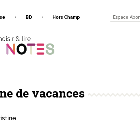
se
BD
Hors Champ
Espace Abo
oisir & lire
ne de vacances
stine