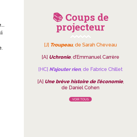
📚 Coups de
projecteur
e…
ui
[J]
Troupeau
, de Sarah Cheveau
e.
[A]
Uchronie
, d’Emmanuel Carrère
[HC]
N’ajouter rien
, de Fabrice Chillet
[A]
Une brève histoire de l’économie
,
de Daniel Cohen
VOIR TOUS